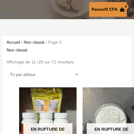
Aller
P
P
Panier/
0
CFA
au
r
r
contenu
i
i
x
x
m
m
Accueil
/
Non classé
/ Page 2
i
a
Non classé
n
x
Affichage de 11–20 sur 71 résultats
EN RUPTURE DE
EN RUPTURE DE