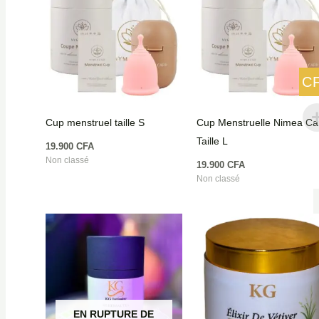
C
Cup menstruel taille S
Cup Menstruelle Nimea Ca
Taille L
19.900
CFA
Non classé
19.900
CFA
Non classé
EN RUPTURE DE