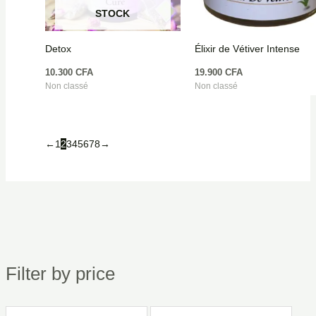
STOCK
Detox
Élixir de Vétiver Intense
10.300
CFA
19.900
CFA
Non classé
Non classé
←
1
2
3
4
5
6
7
8
→
Filter by price