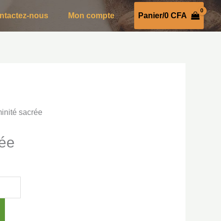
ntactez-nous
Mon compte
Panier/
0
CFA
inité sacrée
rée