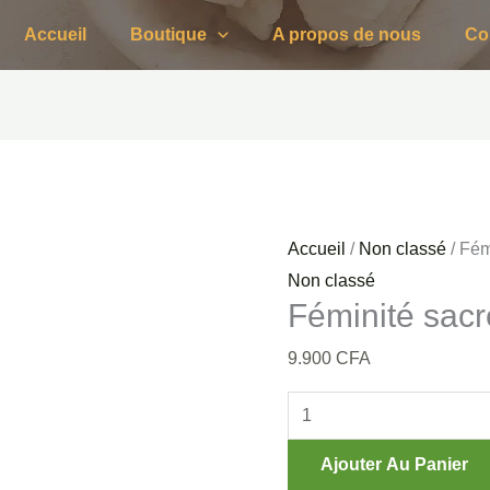
quantité
Accueil
Boutique
A propos de nous
Co
de
Féminité
sacrée
Accueil
/
Non classé
/ Fém
Non classé
Féminité sac
9.900
CFA
Ajouter Au Panier