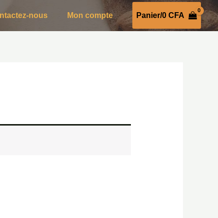
ntactez-nous
Mon compte
Panier/
0
CFA