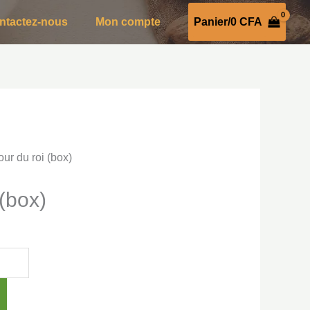
ntactez-nous
Mon compte
Panier/
0
CFA
our du roi (box)
 (box)