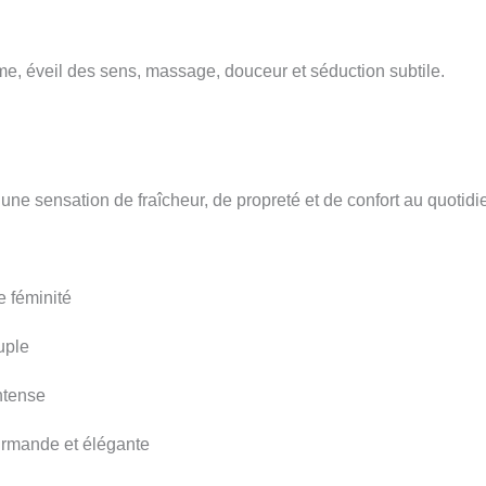
ime, éveil des sens, massage, douceur et séduction subtile.
 une sensation de fraîcheur, de propreté et de confort au quotidi
e féminité
uple
ntense
urmande et élégante