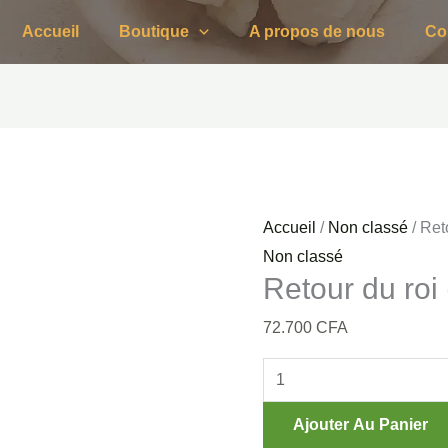
quantité
Accueil
Boutique
A propos de nous
Co
de
Retour
du
roi
(box)
Accueil
/
Non classé
/ Ret
Non classé
Retour du roi
72.700
CFA
Ajouter Au Panier