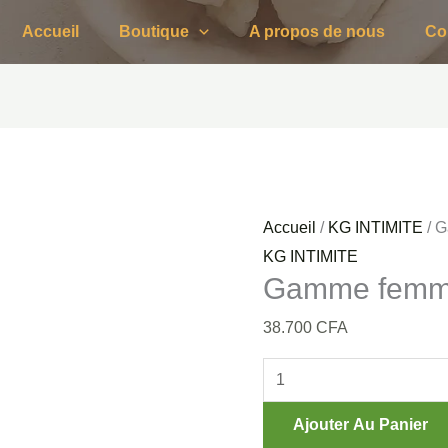
quantité
Accueil
Boutique
A propos de nous
Co
de
Gamme
femme
fatale
premium
Accueil
/
KG INTIMITE
/ 
KG INTIMITE
Gamme femme
38.700
CFA
Ajouter Au Panier