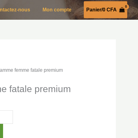
ntactez-nous
Mon compte
Panier/
0
CFA
Gamme femme fatale premium
 fatale premium