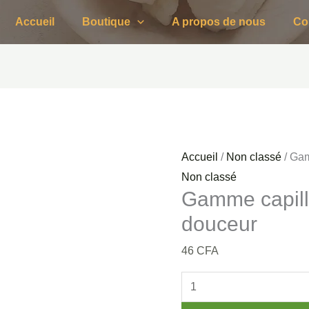
quantité
Accueil
Boutique
A propos de nous
Co
de
Gamme
capillaire
pousse
et
douceur
Accueil
/
Non classé
/ Gam
Non classé
Gamme capill
douceur
46
CFA