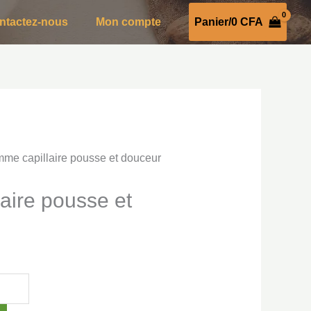
ntactez-nous
Mon compte
Panier/
0
CFA
me capillaire pousse et douceur
aire pousse et